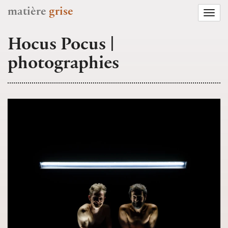
matière
grise
Togg
navi
Hocus Pocus |
photographies